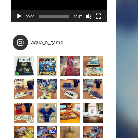
00:00
19:57
aqua_n_game