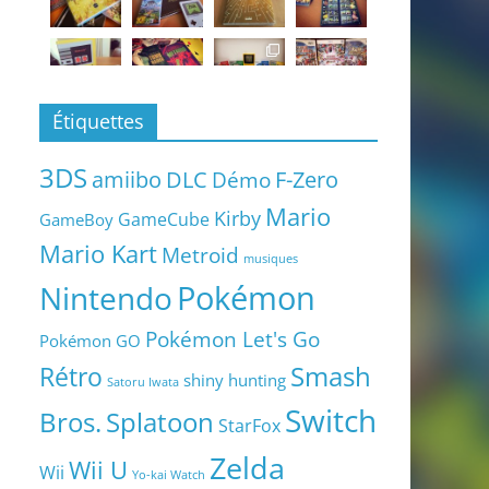
Étiquettes
3DS
amiibo
DLC
Démo
F-Zero
Mario
Kirby
GameCube
GameBoy
Mario Kart
Metroid
musiques
Pokémon
Nintendo
Pokémon Let's Go
Pokémon GO
Smash
Rétro
shiny hunting
Satoru Iwata
Switch
Bros.
Splatoon
StarFox
Zelda
Wii U
Wii
Yo-kai Watch