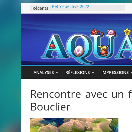
Passer
Récents :
Rétrospective 2022
au
« Splatoon 3 est-il nécessaire ? »
« Dans les coulisses des JV Harry
contenu
Potter »
Pokémon Écarlate : ceci est une
révolution (ou pas) !
Attentes 2023
ANALYSES
RÉFLEXIONS
IMPRESSIONS
Rencontre avec un 
Bouclier