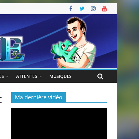
ES
ATTENTES
MUSIQUES
t
Ma dernière vidéo
Lecteur
vidéo