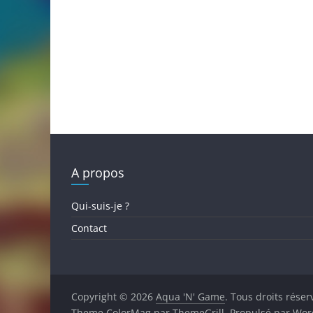
A propos
Qui-suis-je ?
Contact
Copyright © 2026
Aqua 'N' Game
. Tous droits réser
Theme
ColorMag
par ThemeGrill. Propulsé par
Wor