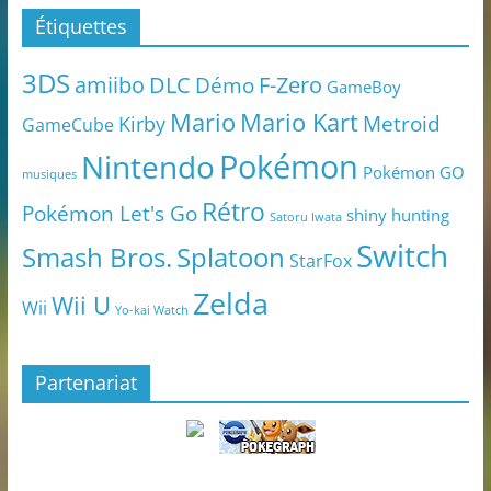
Étiquettes
3DS
amiibo
DLC
Démo
F-Zero
GameBoy
Mario
Mario Kart
Metroid
Kirby
GameCube
Pokémon
Nintendo
Pokémon GO
musiques
Rétro
Pokémon Let's Go
shiny hunting
Satoru Iwata
Switch
Smash Bros.
Splatoon
StarFox
Zelda
Wii U
Wii
Yo-kai Watch
Partenariat