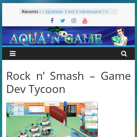
Passer
Récents :
« Splatoon 3 est-il nécessaire ? »
au
« Dans les coulisses des JV Harry
contenu
Potter »
Pokémon Écarlate : ceci est une
révolution (ou pas) !
Attentes 2023
Rétrospective 2022
Rock n’ Smash – Game
Dev Tycoon