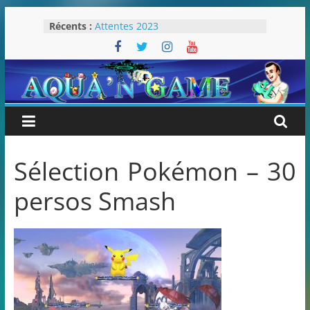
Passer
Récents :
Attentes 2023
au
Rétrospective 2022
contenu
« Splatoon 3 est-il nécessaire ? »
« Dans les coulisses des JV Harry
Potter »
Pokémon Écarlate : ceci est une
révolution (ou pas) !
Sélection Pokémon – 30
persos Smash