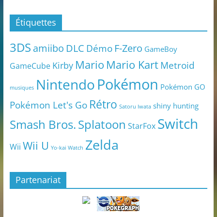
Étiquettes
3DS
amiibo
DLC
Démo
F-Zero
GameBoy
Mario
Mario Kart
Metroid
Kirby
GameCube
Pokémon
Nintendo
Pokémon GO
musiques
Rétro
Pokémon Let's Go
shiny hunting
Satoru Iwata
Switch
Smash Bros.
Splatoon
StarFox
Zelda
Wii U
Wii
Yo-kai Watch
Partenariat