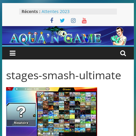
Passer
Récents :
Attentes 2023
au
Rétrospective 2022
contenu
« Splatoon 3 est-il nécessaire ? »
« Dans les coulisses des JV Harry
Potter »
Pokémon Écarlate : ceci est une
révolution (ou pas) !
stages-smash-ultimate