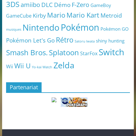
3DS
amiibo
DLC
Démo
F-Zero
GameBoy
Mario
Mario Kart
Metroid
Kirby
GameCube
Pokémon
Nintendo
Pokémon GO
musiques
Rétro
Pokémon Let's Go
shiny hunting
Satoru Iwata
Switch
Smash Bros.
Splatoon
StarFox
Zelda
Wii U
Wii
Yo-kai Watch
Partenariat