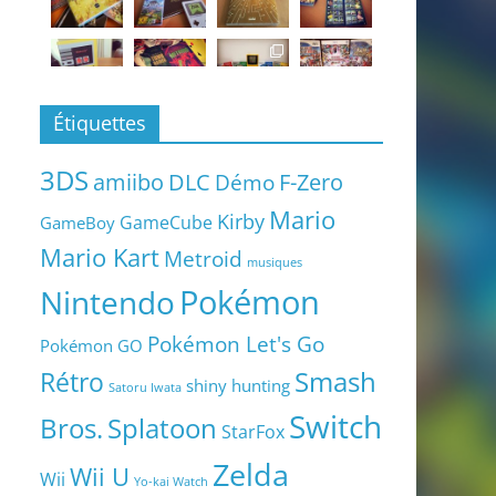
Étiquettes
3DS
amiibo
DLC
Démo
F-Zero
Mario
Kirby
GameCube
GameBoy
Mario Kart
Metroid
musiques
Pokémon
Nintendo
Pokémon Let's Go
Pokémon GO
Smash
Rétro
shiny hunting
Satoru Iwata
Switch
Bros.
Splatoon
StarFox
Zelda
Wii U
Wii
Yo-kai Watch