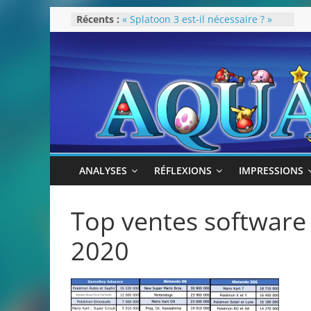
Passer
Récents :
« Splatoon 3 est-il nécessaire ? »
au
« Dans les coulisses des JV Harry
Potter »
contenu
Pokémon Écarlate : ceci est une
révolution (ou pas) !
Attentes 2023
Rétrospective 2022
ANALYSES
RÉFLEXIONS
IMPRESSIONS
Top ventes software
2020