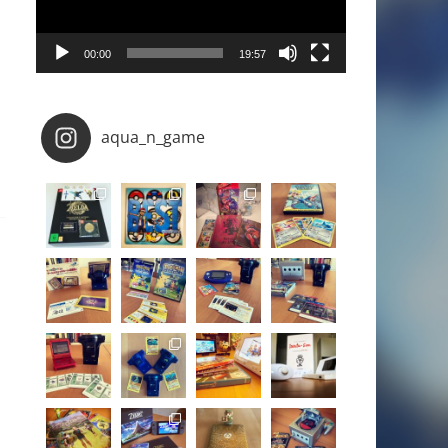
00:00
19:57
aqua_n_game