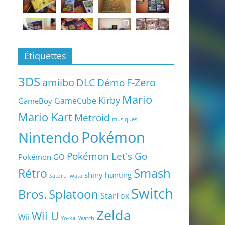
Étiquettes
3DS
amiibo
DLC
Démo
F-Zero
Mario
Kirby
GameCube
GameBoy
Mario Kart
Metroid
musiques
Pokémon
Nintendo
Pokémon Let's Go
Pokémon GO
Smash
Rétro
shiny hunting
Satoru Iwata
Switch
Bros.
Splatoon
StarFox
Zelda
Wii U
Wii
Yo-kai Watch