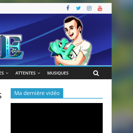
ES
ATTENTES
MUSIQUES
s
Ma dernière vidéo
Lecteur
vidéo