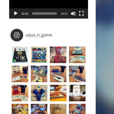
00:00
19:57
aqua_n_game