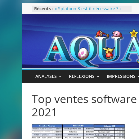
Passer
Récents :
« Splatoon 3 est-il nécessaire ? »
au
« Dans les coulisses des JV Harry
Potter »
contenu
Pokémon Écarlate : ceci est une
révolution (ou pas) !
Attentes 2023
Rétrospective 2022
ANALYSES
RÉFLEXIONS
IMPRESSIONS
Top ventes software
2021