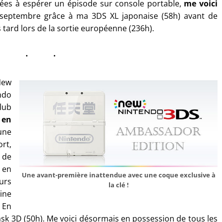
ées à espérer un épisode sur console portable,
me voici
septembre grâce à ma 3DS XL japonaise (58h) avant de
 tard lors de la sortie européenne (236h).
New
ndo
lub
 en
une
ort,
 de
 en
Une avant-première inattendue avec une coque exclusive à
urs
la clé !
ine
 En
ask 3D (50h). Me voici désormais en possession de tous les