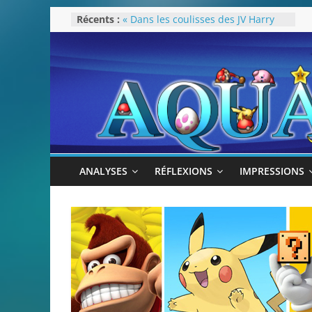
Passer
Récents :
« Dans les coulisses des JV Harry
au
Potter »
Pokémon Écarlate : ceci est une
contenu
révolution (ou pas) !
Attentes 2023
Rétrospective 2022
« Splatoon 3 est-il nécessaire ? »
ANALYSES
RÉFLEXIONS
IMPRESSIONS