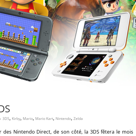
3DS
,
,
,
,
,
3DS
Kirby
Mario
Mario Kart
Nintendo
Zelda
 des Nintendo Direct, de son côté, la 3DS fêtera le mois