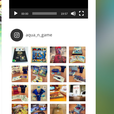
00:00
19:57
aqua_n_game