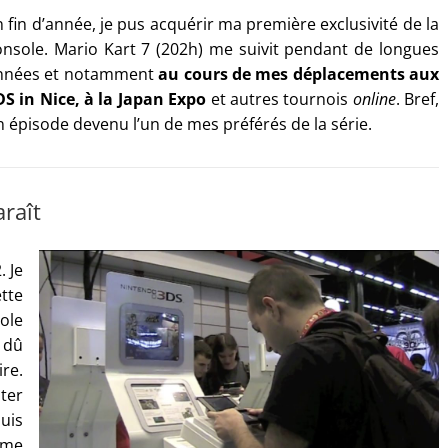
 fin d’année, je pus acquérir ma première exclusivité de la
onsole. Mario Kart 7 (202h) me suivit pendant de longues
nnées et notamment
au cours de mes déplacements aux
DS in Nice, à la Japan Expo
et autres tournois
online
. Bref,
n épisode devenu l’un de mes préférés de la série.
raît
. Je
tte
sole
u dû
ire.
ster
uis
 me