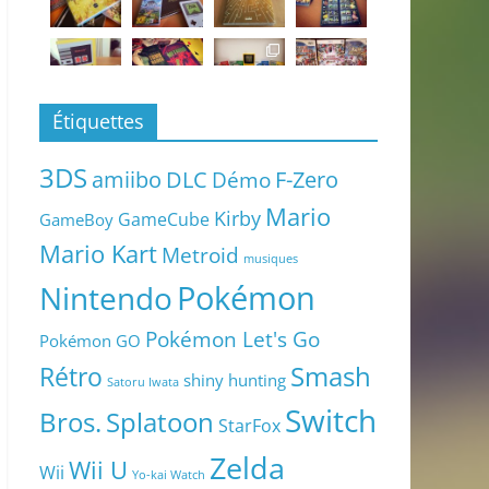
Étiquettes
3DS
amiibo
DLC
Démo
F-Zero
Mario
Kirby
GameCube
GameBoy
Mario Kart
Metroid
musiques
Pokémon
Nintendo
Pokémon Let's Go
Pokémon GO
Smash
Rétro
shiny hunting
Satoru Iwata
Switch
Bros.
Splatoon
StarFox
Zelda
Wii U
Wii
Yo-kai Watch