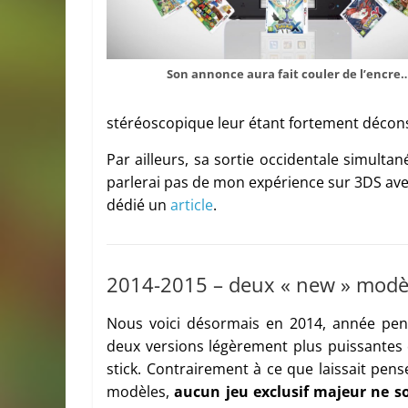
Son annonce aura fait couler de l’encre
stéréoscopique leur étant fortement déconse
Par ailleurs, sa sortie occidentale simult
parlerai pas de mon expérience sur 3DS av
dédié un
article
.
2014-2015 – deux « new » modè
Nous voici désormais en 2014, année pen
deux versions légèrement plus puissante
stick. Contrairement à ce que laissait pen
modèles,
aucun jeu exclusif majeur ne so