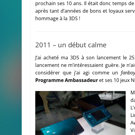
prochain ses 10 ans. Il était donc temps de
après tant d’années de bons et loyaux servi
hommage à la 3DS !
2011 – un début calme
J’ai acheté ma 3DS à son lancement le 2
lancement ne m’intéressaient guère. Je n’
considérer que j’ai agi comme un
fanbo
Programme Ambassadeur
et ses 10 jeux N
M
da
L
Li
A
Vi