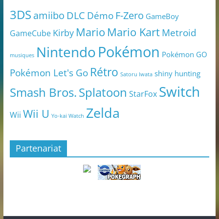
3DS
amiibo
DLC
Démo
F-Zero
GameBoy
Mario
Mario Kart
Metroid
Kirby
GameCube
Pokémon
Nintendo
Pokémon GO
musiques
Rétro
Pokémon Let's Go
shiny hunting
Satoru Iwata
Switch
Smash Bros.
Splatoon
StarFox
Zelda
Wii U
Wii
Yo-kai Watch
Partenariat