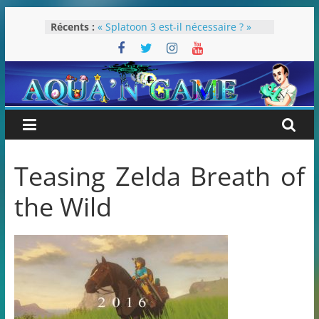
Passer
Récents :
« Splatoon 3 est-il nécessaire ? »
au
« Dans les coulisses des JV Harry
contenu
Potter »
Pokémon Écarlate : ceci est une
révolution (ou pas) !
Attentes 2023
Rétrospective 2022
Teasing Zelda Breath of
the Wild