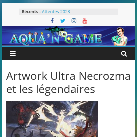
Passer
Récents :
Attentes 2023
au
Rétrospective 2022
contenu
« Splatoon 3 est-il nécessaire ? »
« Dans les coulisses des JV Harry
Potter »
Pokémon Écarlate : ceci est une
révolution (ou pas) !
Artwork Ultra Necrozma
et les légendaires