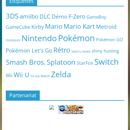
Étiquettes
3DS
amiibo
DLC
Démo
F-Zero
GameBoy
Mario
Mario Kart
Metroid
Kirby
GameCube
Pokémon
Nintendo
Pokémon GO
musiques
Rétro
Pokémon Let's Go
shiny hunting
Satoru Iwata
Switch
Smash Bros.
Splatoon
StarFox
Zelda
Wii U
Wii
Yo-kai Watch
Partenariat