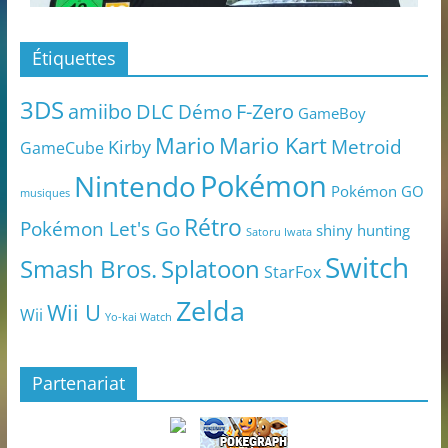
Étiquettes
3DS
amiibo
DLC
Démo
F-Zero
GameBoy
Mario
Mario Kart
Metroid
Kirby
GameCube
Pokémon
Nintendo
Pokémon GO
musiques
Rétro
Pokémon Let's Go
shiny hunting
Satoru Iwata
Switch
Smash Bros.
Splatoon
StarFox
Zelda
Wii U
Wii
Yo-kai Watch
Partenariat