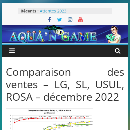
Passer
Récents :
Attentes 2023
au
Rétrospective 2022
contenu
« Splatoon 3 est-il nécessaire ? »
« Dans les coulisses des JV Harry
Potter »
Pokémon Écarlate : ceci est une
révolution (ou pas) !
Comparaison des
ventes – LG, SL, USUL,
ROSA – décembre 2022