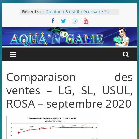
Passer
Récents :
« Splatoon 3 est-il nécessaire ? »
au
« Dans les coulisses des JV Harry
contenu
Potter »
Pokémon Écarlate : ceci est une
révolution (ou pas) !
Attentes 2023
Rétrospective 2022
Comparaison des
ventes – LG, SL, USUL,
ROSA – septembre 2020