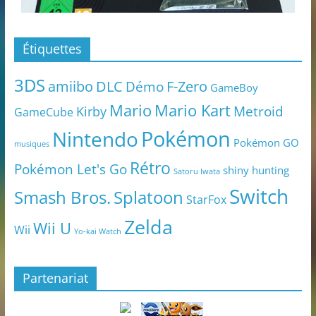
Étiquettes
3DS
amiibo
DLC
Démo
F-Zero
GameBoy
Mario
Mario Kart
Metroid
Kirby
GameCube
Pokémon
Nintendo
Pokémon GO
musiques
Rétro
Pokémon Let's Go
shiny hunting
Satoru Iwata
Switch
Smash Bros.
Splatoon
StarFox
Zelda
Wii U
Wii
Yo-kai Watch
Partenariat