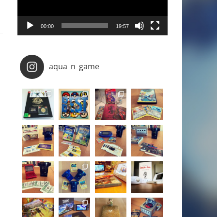
00:00
19:57
aqua_n_game