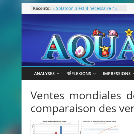
Passer
Récents :
« Splatoon 3 est-il nécessaire ? »
au
« Dans les coulisses des JV Harry
Potter »
contenu
Pokémon Écarlate : ceci est une
révolution (ou pas) !
Attentes 2023
Rétrospective 2022
ANALYSES
RÉFLEXIONS
IMPRESSIONS
Ventes mondiales de
comparaison des ve