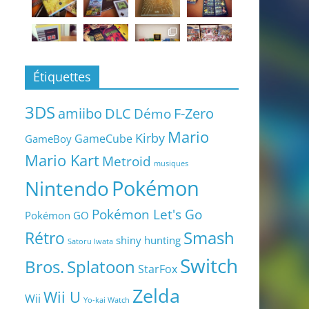
Étiquettes
3DS
amiibo
DLC
Démo
F-Zero
Mario
Kirby
GameCube
GameBoy
Mario Kart
Metroid
musiques
Pokémon
Nintendo
Pokémon Let's Go
Pokémon GO
Smash
Rétro
shiny hunting
Satoru Iwata
Switch
Bros.
Splatoon
StarFox
Zelda
Wii U
Wii
Yo-kai Watch