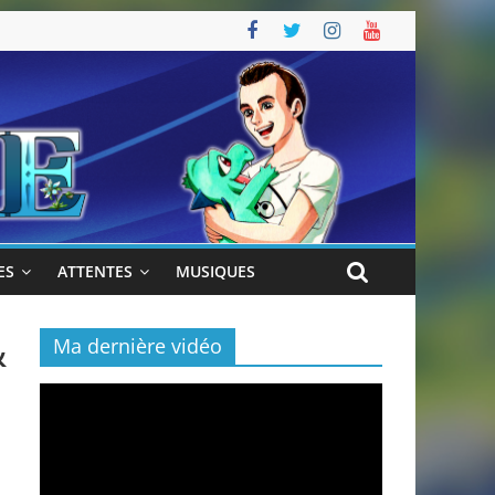
ES
ATTENTES
MUSIQUES
&
Ma dernière vidéo
Lecteur
vidéo