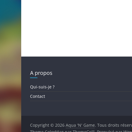
A propos
Qui-suis-je ?
Contact
Copyright © 2026
Aqua 'N' Game
. Tous droits réser
Theme
ColorMag
par ThemeGrill. Propulsé par
Wor