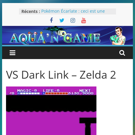
Passer
Récents :
Pokémon Écarlate : ceci est une
au
révolution (ou pas) !
contenu
Attentes 2023
Rétrospective 2022
« Splatoon 3 est-il nécessaire ? »
« Dans les coulisses des JV Harry
Potter »
VS Dark Link – Zelda 2