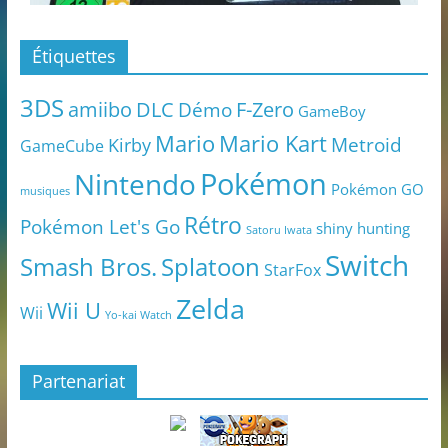
Étiquettes
3DS
amiibo
DLC
Démo
F-Zero
GameBoy
Mario
Mario Kart
Metroid
Kirby
GameCube
Pokémon
Nintendo
Pokémon GO
musiques
Rétro
Pokémon Let's Go
shiny hunting
Satoru Iwata
Switch
Smash Bros.
Splatoon
StarFox
Zelda
Wii U
Wii
Yo-kai Watch
Partenariat