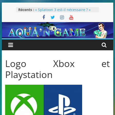
Passer
Récents :
« Splatoon 3 est-il nécessaire ? »
au
« Dans les coulisses des JV Harry
contenu
Potter »
Pokémon Écarlate : ceci est une
révolution (ou pas) !
Attentes 2023
Rétrospective 2022
Logo Xbox et
Playstation