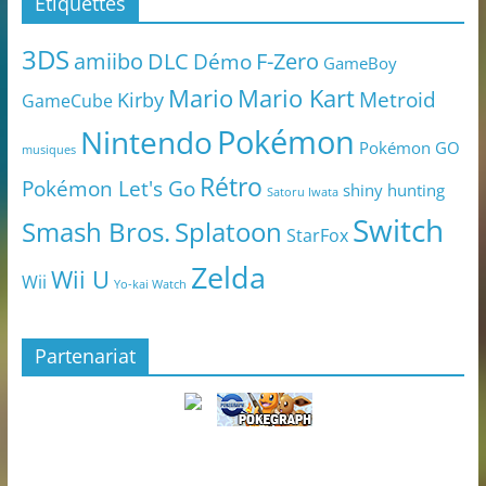
Étiquettes
3DS
amiibo
DLC
Démo
F-Zero
GameBoy
Mario
Mario Kart
Metroid
Kirby
GameCube
Pokémon
Nintendo
Pokémon GO
musiques
Rétro
Pokémon Let's Go
shiny hunting
Satoru Iwata
Switch
Smash Bros.
Splatoon
StarFox
Zelda
Wii U
Wii
Yo-kai Watch
Partenariat