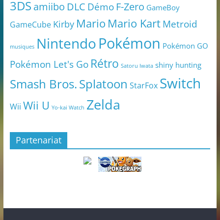
3DS
amiibo
DLC
Démo
F-Zero
GameBoy
Mario
Mario Kart
Metroid
Kirby
GameCube
Pokémon
Nintendo
Pokémon GO
musiques
Rétro
Pokémon Let's Go
shiny hunting
Satoru Iwata
Switch
Smash Bros.
Splatoon
StarFox
Zelda
Wii U
Wii
Yo-kai Watch
Partenariat