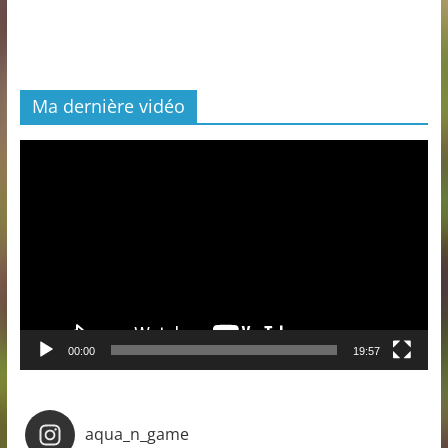
Ma dernière vidéo
Lecteur
vidéo
00:00
19:57
aqua_n_game