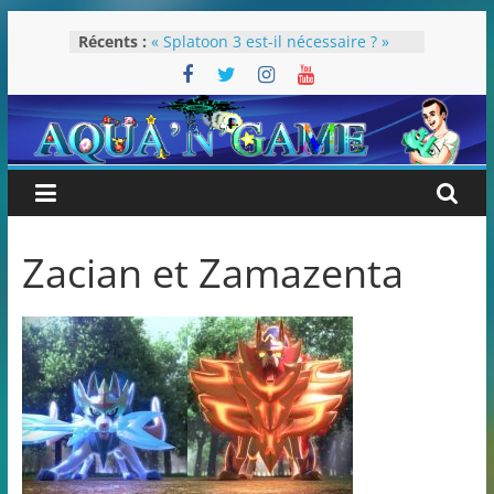
Passer
Récents :
« Splatoon 3 est-il nécessaire ? »
au
« Dans les coulisses des JV Harry
contenu
Potter »
Pokémon Écarlate : ceci est une
révolution (ou pas) !
Attentes 2023
Rétrospective 2022
Zacian et Zamazenta