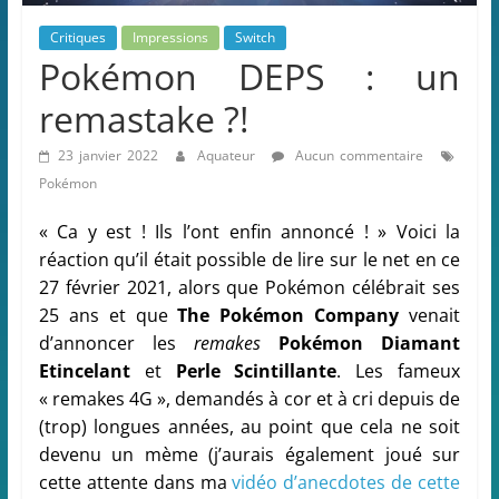
Critiques
Impressions
Switch
Pokémon DEPS : un
remastake ?!
23 janvier 2022
Aquateur
Aucun commentaire
Pokémon
« Ca y est ! Ils l’ont enfin annoncé ! » Voici la
réaction qu’il était possible de lire sur le net en ce
27 février 2021, alors que Pokémon célébrait ses
25 ans et que
The Pokémon Company
venait
d’annoncer les
remakes
Pokémon Diamant
Etincelant
et
Perle Scintillante
. Les fameux
« remakes 4G », demandés à cor et à cri depuis de
(trop) longues années, au point que cela ne soit
devenu un mème (j’aurais également joué sur
cette attente dans ma
vidéo d’anecdotes de cette