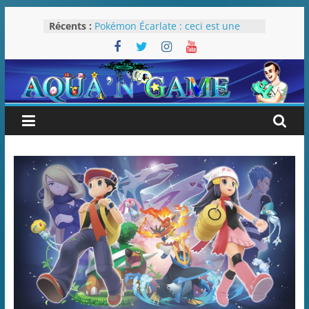
Passer
Récents :
Pokémon Écarlate : ceci est une
au
révolution (ou pas) !
contenu
Attentes 2023
Rétrospective 2022
« Splatoon 3 est-il nécessaire ? »
« Dans les coulisses des JV Harry
Potter »