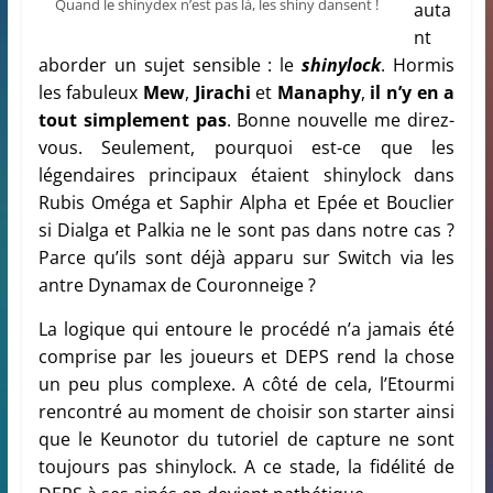
Quand le shinydex n’est pas là, les shiny dansent !
auta
nt
aborder un sujet sensible : le
shinylock
. Hormis
les fabuleux
Mew
,
Jirachi
et
Manaphy
,
il n’y en a
tout simplement pas
. Bonne nouvelle me direz-
vous. Seulement, pourquoi est-ce que les
légendaires principaux étaient shinylock dans
Rubis Oméga et Saphir Alpha et Epée et Bouclier
si Dialga et Palkia ne le sont pas dans notre cas ?
Parce qu’ils sont déjà apparu sur Switch via les
antre Dynamax de Couronneige ?
La logique qui entoure le procédé n’a jamais été
comprise par les joueurs et DEPS rend la chose
un peu plus complexe. A côté de cela, l’Etourmi
rencontré au moment de choisir son starter ainsi
que le Keunotor du tutoriel de capture ne sont
toujours pas shinylock. A ce stade, la fidélité de