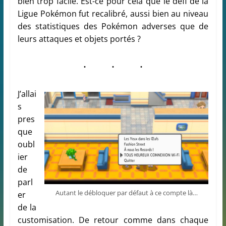
bien trop facile. Est-ce pour cela que le défi de la
Ligue Pokémon fut recalibré, aussi bien au niveau
des statistiques des Pokémon adverses que de
leurs attaques et objets portés ?
J’allai
s
pres
que
oubl
ier
de
parl
Autant le débloquer par défaut à ce compte là…
er
de la
customisation. De retour comme dans chaque