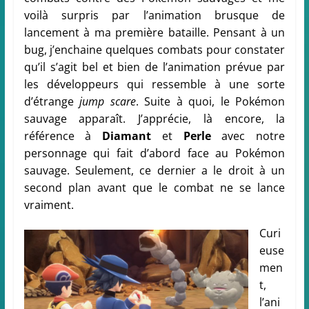
voilà surpris par l’animation brusque de
lancement à ma première bataille. Pensant à un
bug, j’enchaine quelques combats pour constater
qu’il s’agit bel et bien de l’animation prévue par
les développeurs qui ressemble à une sorte
d’étrange
jump scare
. Suite à quoi, le Pokémon
sauvage apparaît. J’apprécie, là encore, la
référence à
Diamant
et
Perle
avec notre
personnage qui fait d’abord face au Pokémon
sauvage. Seulement, ce dernier a le droit à un
second plan avant que le combat ne se lance
vraiment.
Curi
euse
men
t,
l’ani