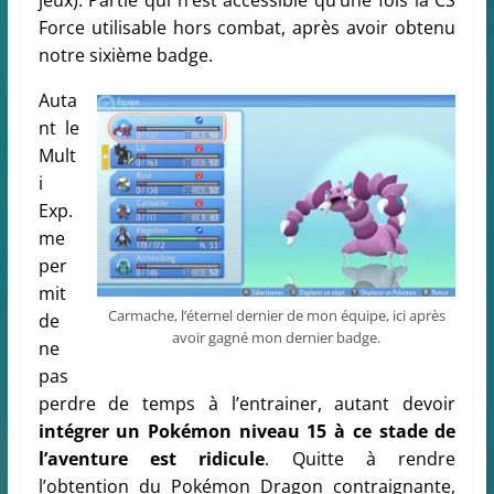
jeux). Partie qui n’est accessible qu’une fois la CS
Force utilisable hors combat, après avoir obtenu
notre sixième badge.
Auta
nt le
Mult
i
Exp.
me
per
mit
Carmache, l’éternel dernier de mon équipe, ici après
de
avoir gagné mon dernier badge.
ne
pas
perdre de temps à l’entrainer, autant devoir
intégrer un Pokémon niveau 15 à ce stade de
l’aventure est ridicule
. Quitte à rendre
l’obtention du Pokémon Dragon contraignante,